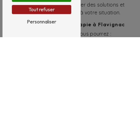
comportements pour trouver des solutions et
Tout refuser
des stratégies adaptées à votre situation.
Personnaliser
Les bienfaits de la thérapie à Flavignac
Grâce à la thérapie, vous pourrez :
Explorer et comprendre vos émotions
Identifier les schémas de pensée négatifs
Améliorer votre estime de soi
Apprendre à gérer le stress et l'anxiété
Améliorer vos relations interpersonnelles
Approche thérapeutique de Christine
Brasseur
Christine Brasseur propose une approche
thérapeutique basée sur l'écoute, la
bienveillance et la confiance. En tant que
thérapeute expérimentée, elle saura vous
guider dans votre démarche de changement et